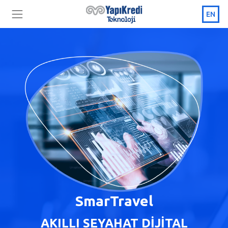
EN
SmarTravel
AKILLI SEYAHAT DİJİTAL