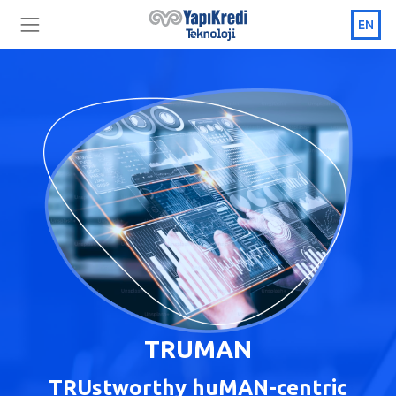
EN
TRUMAN
TRUstworthy huMAN-centric